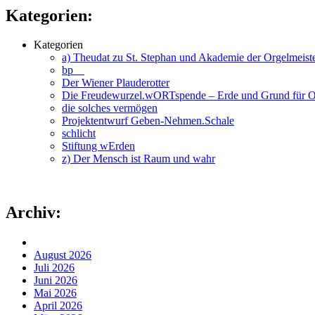
Kategorien:
Kategorien
a) Theudat zu St. Stephan und Akademie der Orgelmeiste
bp__
Der Wiener Plauderotter
Die Freudewurzel.wORTspende – Erde und Grund für Or
die solches vermögen
Projektentwurf Geben-Nehmen.Schale
schlicht
Stiftung wErden
z) Der Mensch ist Raum und wahr
Archiv:
August 2026
Juli 2026
Juni 2026
Mai 2026
April 2026