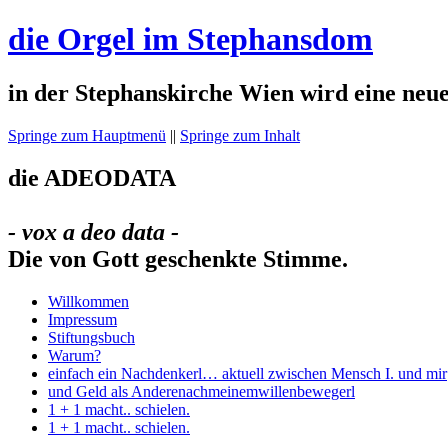
die Orgel im Stephansdom
in der Stephanskirche Wien wird eine neue
Springe zum Hauptmenü
||
Springe zum Inhalt
die
ADEODATA
- vox a deo data -
Die von Gott geschenkte Stimme.
Willkommen
Impressum
Stiftungsbuch
Warum?
einfach ein Nachdenkerl… aktuell zwischen Mensch I. und mir
und Geld als Anderenachmeinemwillenbewegerl
1 + 1 macht.. schielen.
1 + 1 macht.. schielen.