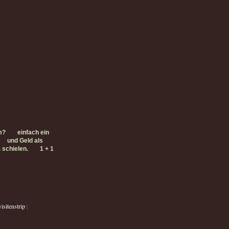
m?
einfach ein
und Geld als
. schielen.
1 + 1
isitenstrip
|