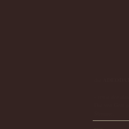
ADEODA
die
- vox a deo dat
Die von Gott g
Stimme.