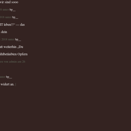
ir sind sooo
18 unter
bp__
018 unter
bp__
HT leben!!“ — das
 dein
z 2018 unter
bp__
tt weiterhin „Du
fühlbetäubten Opfern
gen von admin am 26
unter
bp__
 widert an.
|