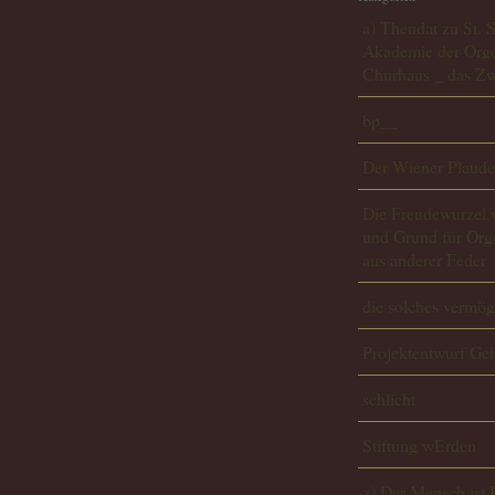
a) Theudat zu St. 
Akademie der Orge
Churhaus _ das Zwi
bp__
Der Wiener Plauder
Die Freudewurzel
und Grund für Org
aus anderer Feder
die solches vermö
Projektentwurf G
schlicht
Stiftung wErden
z) Der Mensch ist