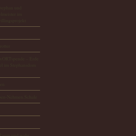
Stephan und
lmeister im
llingsprojekt
otter
.wORTspende – Erde
el im Stephansdom
gen
eben-Nehmen.Schale
 Raum und wahr