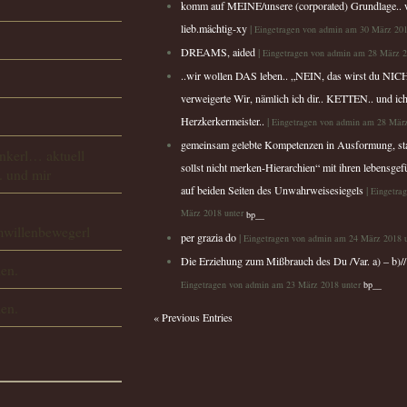
komm auf MEINE/unsere (corporated) Grundlage.. w
lieb.mächtig-xy
|
Eingetragen von admin am 30 März 20
DREAMS, aided
|
Eingetragen von admin am 28 März 2
..wir wollen DAS leben.. „NEIN, das wirst du NIC
verweigerte Wir, nämlich ich dir.. KETTEN.. und ich
Herzkerkermeister..
|
Eingetragen von admin am 28 Mär
gemeinsam gelebte Kompetenzen in Ausformung, sta
nkerl… aktuell
sollst nicht merken-Hierarchien“ mit ihren lebensge
. und mir
auf beiden Seiten des Unwahrweisesiegels
|
Eingetra
März 2018 unter
bp__
willenbewegerl
per grazia do
|
Eingetragen von admin am 24 März 2018 
Die Erziehung zum Mißbrauch des Du /Var. a) – b)//
len.
Eingetragen von admin am 23 März 2018 unter
bp__
len.
« Previous Entries