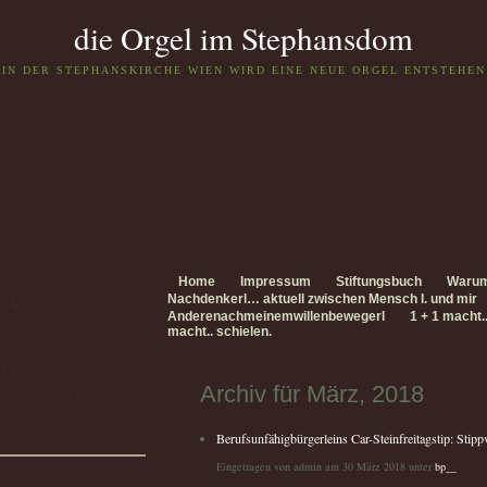
die Orgel im Stephansdom
IN DER STEPHANSKIRCHE WIEN WIRD EINE NEUE ORGEL ENTSTEHEN
Home
Impressum
Stiftungsbuch
Waru
TA
Nachdenkerl… aktuell zwischen Mensch I. und mir
Anderenachmeinemwillenbewegerl
1 + 1 macht.
macht.. schielen.
a -
Archiv für März, 2018
eschenkte
Berufsunfähigbürgerleins Car-Steinfreitagstip: Stippv
Eingetragen von admin am 30 März 2018 unter
bp__