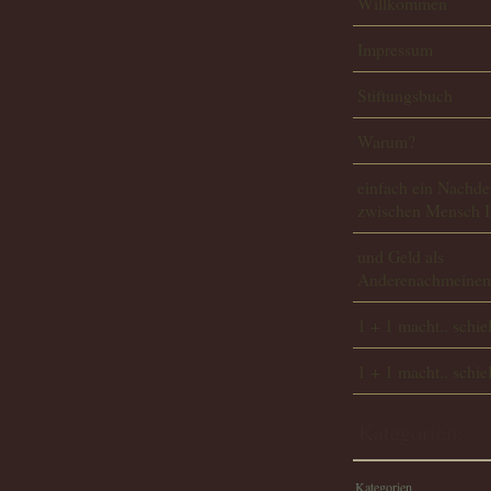
Willkommen
Impressum
Stiftungsbuch
Warum?
einfach ein Nachde
zwischen Mensch I
und Geld als
Anderenachmeinem
1 + 1 macht.. schie
1 + 1 macht.. schie
Kategorien:
Kategorien