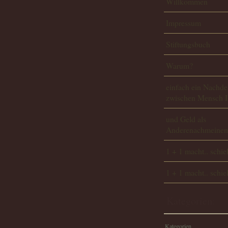
Willkommen
Impressum
Stiftungsbuch
Warum?
einfach ein Nachde
zwischen Mensch I
und Geld als
Anderenachmeinem
1 + 1 macht.. schie
1 + 1 macht.. schie
Kategorien:
Kategorien