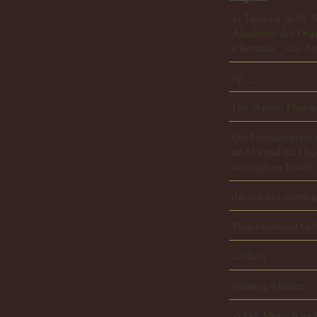
a) Theudat zu St. 
Akademie der Orge
Churhaus _ das Zwi
bp__
Der Wiener Plauder
Die Freudewurzel
und Grund für Org
aus anderer Feder
die solches vermö
Projektentwurf G
schlicht
Stiftung wErden
z) Der Mensch ist