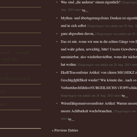
Was sind „die anderen“ einem eigentlich?
|
Eingetrage
Aug. 2023 unter
bp__
Mythen- und überlagerungsfreies Denken ist eigentli
und in sich selbst
|
Eingetragen von admin am 30 Aug. 2
ganz abgesehen davon,
|
Eingetragen von admin am 28 
Das ist mir, wenn wir nun in die echten Gänge von
und wahr gehen, urwichtig, bitte! Unsere Gewebewa
nkerl… aktuell
unruinierbar, also wiederherstellbar, wenn der nächs
. und mir
hat wollen
|
Eingetragen von admin am 28 Aug. 2023 unt
EkelETrassenfreier Artikel: von (deren Mit!)SEKZ z
willenbewegerl
Geschlḛc̰h̰t̰lĩc̃h̃keit wieder? Wie könnte das.. nach s
VerhurtdurchfühllosNURGEILSICHS’sTOPFschläu
len.
Eingetragen von admin am 28 Aug. 2023 unter
bp__
len.
Wirunfähigenuniversumfreier Artikel: Warum uns
unsere Achtbarkeit wuchsbrauchen.
|
Eingetragen von
unter
bp__
« Previous Entries