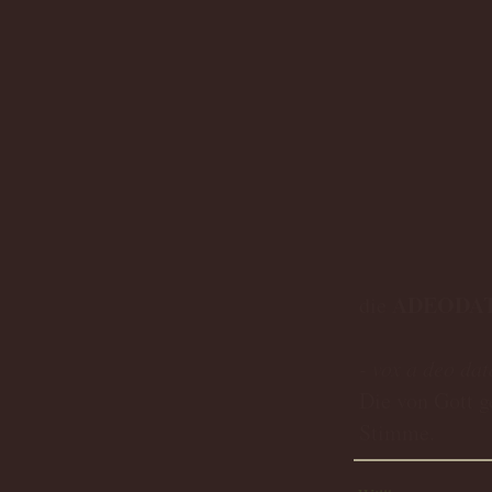
ADEODA
die
- vox a deo dat
Die von Gott g
Stimme.