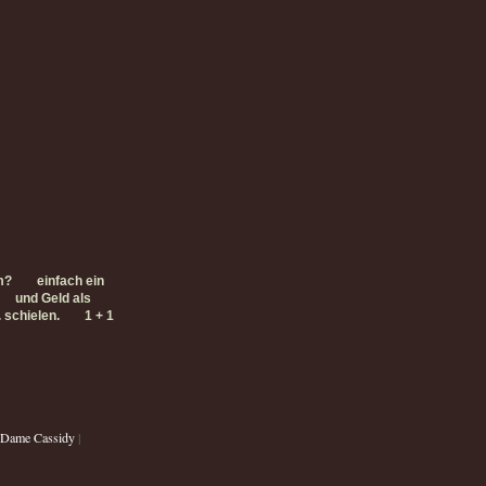
m?
einfach ein
und Geld als
. schielen.
1 + 1
_ Dame Cassidy
|