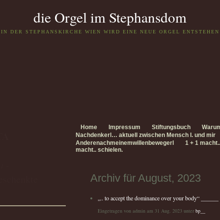
die Orgel im Stephansdom
IN DER STEPHANSKIRCHE WIEN WIRD EINE NEUE ORGEL ENTSTEHEN
Home
Impressum
Stiftungsbuch
Waru
TA
Nachdenkerl… aktuell zwischen Mensch I. und mir
Anderenachmeinemwillenbewegerl
1 + 1 macht.
macht.. schielen.
a -
Archiv für August, 2023
eschenkte
„.. to accept the dominance over your body“ _____
Eingetragen von admin am 31 Aug. 2023 unter
bp__