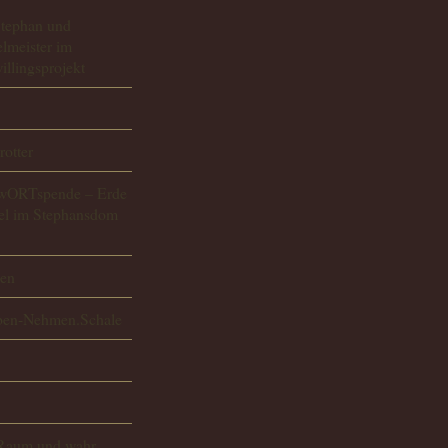
Stephan und
lmeister im
llingsprojekt
otter
.wORTspende – Erde
el im Stephansdom
gen
eben-Nehmen.Schale
 Raum und wahr