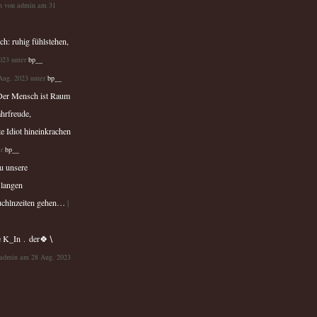
n von admin am 31
ch: ruhig fühlstehen,
023 unter
bp__
Aug. 2023 unter
bp__
 Der Mensch ist Raum
hrfreude,
te Idiot hineinkrachen
er
bp__
u unsere
o langen
chlnzeiten gehen…
|
ere K_In﹒der🍀∖
 admin am 28 Aug. 2023