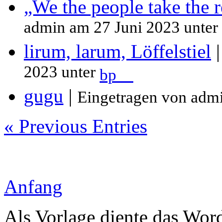
„We the people take the 
admin am 27 Juni 2023 unter
lirum, larum, Löffelstiel
2023 unter
bp__
gugu
|
Eingetragen von adm
« Previous Entries
Anfang
Als Vorlage diente das Wor