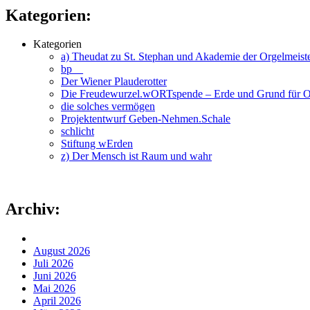
Kategorien:
Kategorien
a) Theudat zu St. Stephan und Akademie der Orgelmeiste
bp__
Der Wiener Plauderotter
Die Freudewurzel.wORTspende – Erde und Grund für Or
die solches vermögen
Projektentwurf Geben-Nehmen.Schale
schlicht
Stiftung wErden
z) Der Mensch ist Raum und wahr
Archiv:
August 2026
Juli 2026
Juni 2026
Mai 2026
April 2026