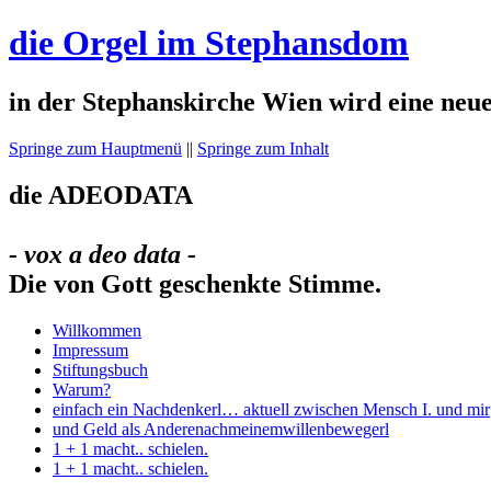
die Orgel im Stephansdom
in der Stephanskirche Wien wird eine neue
Springe zum Hauptmenü
||
Springe zum Inhalt
die
ADEODATA
- vox a deo data -
Die von Gott geschenkte Stimme.
Willkommen
Impressum
Stiftungsbuch
Warum?
einfach ein Nachdenkerl… aktuell zwischen Mensch I. und mir
und Geld als Anderenachmeinemwillenbewegerl
1 + 1 macht.. schielen.
1 + 1 macht.. schielen.